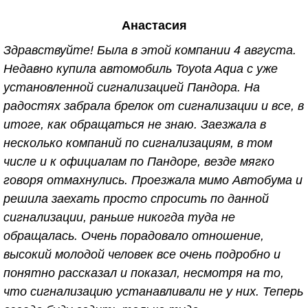
в 2010 г., по вопросу установки сигнализации.
Анастасия
Здесь много уточняют какая сигнализация, какая
машина, а потом начинают критиковать, мол к
Здравствуйте! Была в этой компании 4 августа.
клиентам на дорогих машинах отношение особое,
Недавно купила автомобиль Toyota Aqua с уже
так вот; исходя из этого умолчу о данных
установленной сигнализацией Пандора. На
характеристиках. Вернёмся к основной теме. На
радостях забрала брелок от сигнализации и все, в
первой машине сигнализацию установили 7 лет
итоге, как обращаться не знаю. Заезжала в
назад, за всё это время не разу не подводила.
несколько компаний по сигнализациям, в том
Иногда возникали некоторые вопросы,
числе и к официалам по Пандоре, везде мягко
исключительно из-за того что лень было заглянуть
говоря отмахнулись. Проезжала мимо Автобума и
в инструкцию, и чисто поэтому звонила
решила заехать просто спросить по данной
специалистам. И на любой, даже самый глупый
сигнализации, раньше никогда туда не
вопрос получала подробный инструктаж и
обращалась. Очень порадовало отношение,
консультацию. После 7ми лет эксплуатации,
высокий молодой человек все очень подробно и
машина была продана и приобретена новая
понятно рассказал и показал, несмотря на то,
"ласточка" . Вопрос о том куда обратиться за
что сигнализацию устанавливали не у них. Теперь
установкой сигнализации, даже не возникал. И вот