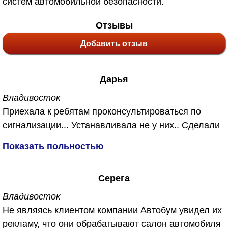
систем автомобильной безопасности.
Отзывы
Добавить отзыв
Дарья
Владивосток
Приехала к ребятам проконсультироваться по
сигнализации... Устанавливала не у них.. Сделали
мне бесплатно, также у них появилась новая
Показать польностью
услуга озонирование салона. Не знаю что это
такое, объяснили что убивает запахи. Так как
Серега
машина у меня после кузовного ремонта я
согласиась с удовольствием. Вы же знаете как
Владивосток
после кузовного ремонта пахнет ужасно в
Не являясь клиентом компании Автобум увидел их
машине... А сейчас пахнет чистым воздухм.
рекламу, что они обрабатывают салон автомобиля