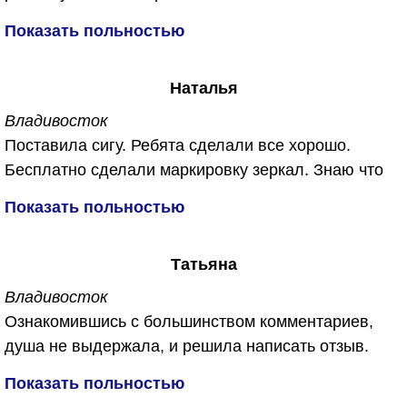
Спасибо им большое...
от запахов плесени, сырости и конечно же от
Показать польностью
микробов ))))
Сделали все бесплатно, не отдал ни копейки.
Наталья
Обещали, что в машине будет дышаться легко. Не
обманули. Спасибо огромное!
Владивосток
Поставила сигу. Ребята сделали все хорошо.
Бесплатно сделали маркировку зеркал. Знаю что
их часто воруют. Приятный бонус для меня был
Показать польностью
еще и обработали машину от запахов бесплатно.
Спасибо вам за работу!!!
Татьяна
Владивосток
Ознакомившись с большинством комментариев,
душа не выдержала, и решила написать отзыв.
Откуда беруться такие не удовлетворённые и злые
Показать польностью
люди. Первый раз обратилась в данную компанию