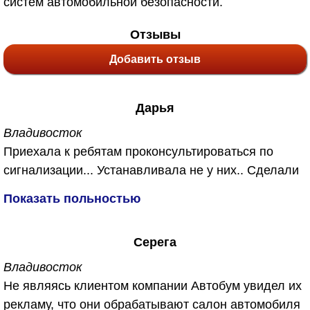
систем автомобильной безопасности.
Отзывы
Добавить отзыв
Дарья
Владивосток
Приехала к ребятам проконсультироваться по
сигнализации... Устанавливала не у них.. Сделали
мне бесплатно, также у них появилась новая
Показать польностью
услуга озонирование салона. Не знаю что это
такое, объяснили что убивает запахи. Так как
Серега
машина у меня после кузовного ремонта я
согласиась с удовольствием. Вы же знаете как
Владивосток
после кузовного ремонта пахнет ужасно в
Не являясь клиентом компании Автобум увидел их
машине... А сейчас пахнет чистым воздухм.
рекламу, что они обрабатывают салон автомобиля