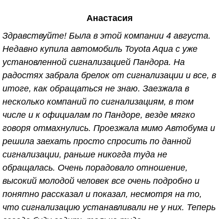
в 2010 г., по вопросу установки сигнализации.
Анастасия
Здесь много уточняют какая сигнализация, какая
машина, а потом начинают критиковать, мол к
Здравствуйте! Была в этой компании 4 августа.
клиентам на дорогих машинах отношение особое,
Недавно купила автомобиль Toyota Aqua с уже
так вот; исходя из этого умолчу о данных
установленной сигнализацией Пандора. На
характеристиках. Вернёмся к основной теме. На
радостях забрала брелок от сигнализации и все, в
первой машине сигнализацию установили 7 лет
итоге, как обращаться не знаю. Заезжала в
назад, за всё это время не разу не подводила.
несколько компаний по сигнализациям, в том
Иногда возникали некоторые вопросы,
числе и к официалам по Пандоре, везде мягко
исключительно из-за того что лень было заглянуть
говоря отмахнулись. Проезжала мимо Автобума и
в инструкцию, и чисто поэтому звонила
решила заехать просто спросить по данной
специалистам. И на любой, даже самый глупый
сигнализации, раньше никогда туда не
вопрос получала подробный инструктаж и
обращалась. Очень порадовало отношение,
консультацию. После 7ми лет эксплуатации,
высокий молодой человек все очень подробно и
машина была продана и приобретена новая
понятно рассказал и показал, несмотря на то,
"ласточка" . Вопрос о том куда обратиться за
что сигнализацию устанавливали не у них. Теперь
установкой сигнализации, даже не возникал. И вот