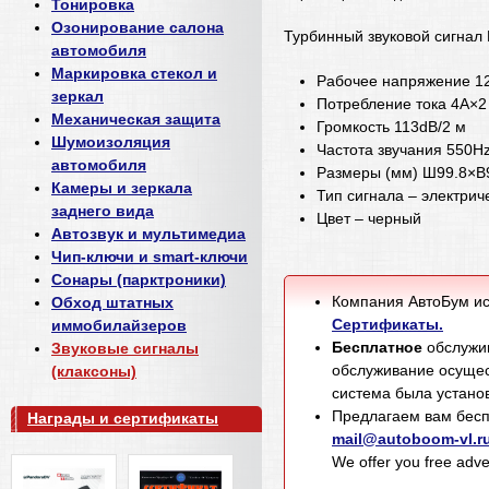
Тонировка
Озонирование салона
Турбинный звуковой сигнал
автомобиля
Маркировка стекол и
Рабочее напряжение 
зеркал
Потребление тока 4A×
Механическая защита
Громкость 113dB/2 м
Шумоизоляция
Частота звучания 550H
автомобиля
Размеры (мм) Ш99.8×В
Камеры и зеркала
Тип сигнала – электрич
заднего вида
Цвет – черный
Автозвук и мультимедиа
Чип-ключи и smart-ключи
Сонары (парктроники)
Компания АвтоБум ис
Обход штатных
Сертификаты.
иммобилайзеров
Бесплатное
обслужив
Звуковые сигналы
обслуживание осущес
(клаксоны)
система была установ
Предлагаем вам бесп
Награды и сертификаты
mail@autoboom-vl.r
We offer you free adver