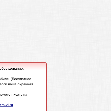
 оборудование.
обиля. (Бесплатное
 если ваша охранная
ожете писать на
m-vl.ru