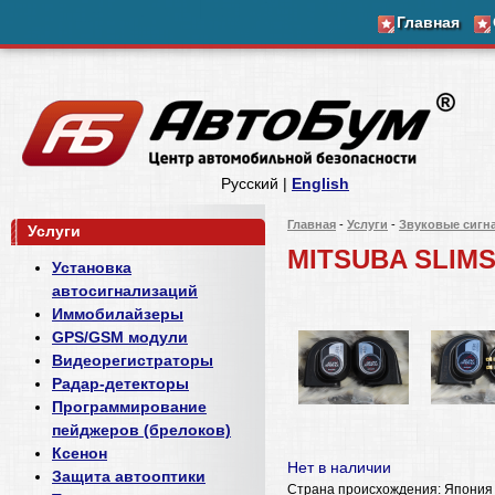
Главная
Русский |
English
Главная
-
Услуги
-
Звуковые сигн
Услуги
MITSUBA SLIM
Установка
автосигнализаций
Иммобилайзеры
GPS/GSM модули
Видеорегистраторы
Радар-детекторы
Программирование
пейджеров (брелоков)
Ксенон
Нет в наличии
Защита автооптики
Страна происхождения: Япония