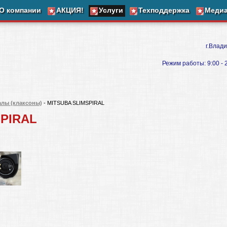
О компании
АКЦИЯ!
Услуги
Техподдержка
Меди
г.Влади
Режим работы: 9:00 - 20
алы (клаксоны)
- MITSUBA SLIMSPIRAL
SPIRAL