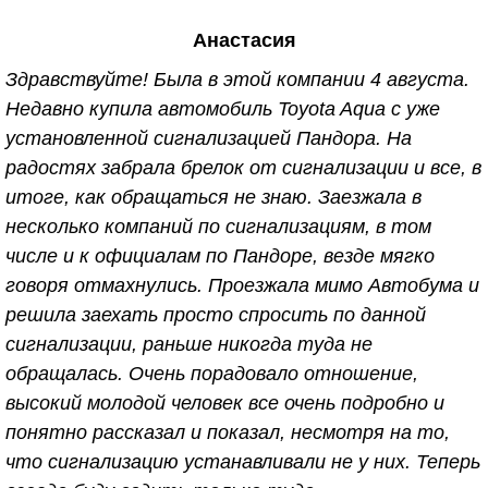
в 2010 г., по вопросу установки сигнализации.
Анастасия
Здесь много уточняют какая сигнализация, какая
машина, а потом начинают критиковать, мол к
Здравствуйте! Была в этой компании 4 августа.
клиентам на дорогих машинах отношение особое,
Недавно купила автомобиль Toyota Aqua с уже
так вот; исходя из этого умолчу о данных
установленной сигнализацией Пандора. На
характеристиках. Вернёмся к основной теме. На
радостях забрала брелок от сигнализации и все, в
первой машине сигнализацию установили 7 лет
итоге, как обращаться не знаю. Заезжала в
назад, за всё это время не разу не подводила.
несколько компаний по сигнализациям, в том
Иногда возникали некоторые вопросы,
числе и к официалам по Пандоре, везде мягко
исключительно из-за того что лень было заглянуть
говоря отмахнулись. Проезжала мимо Автобума и
в инструкцию, и чисто поэтому звонила
решила заехать просто спросить по данной
специалистам. И на любой, даже самый глупый
сигнализации, раньше никогда туда не
вопрос получала подробный инструктаж и
обращалась. Очень порадовало отношение,
консультацию. После 7ми лет эксплуатации,
высокий молодой человек все очень подробно и
машина была продана и приобретена новая
понятно рассказал и показал, несмотря на то,
"ласточка" . Вопрос о том куда обратиться за
что сигнализацию устанавливали не у них. Теперь
установкой сигнализации, даже не возникал. И вот