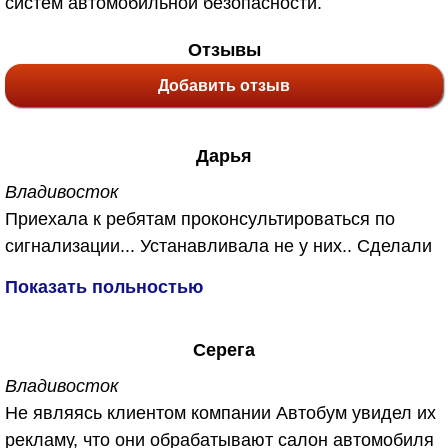
систем автомобильной безопасности.
Отзывы
Добавить отзыв
Дарья
Владивосток
Приехала к ребятам проконсультироваться по
сигнализации... Устанавливала не у них.. Сделали
мне бесплатно, также у них появилась новая
Показать польностью
услуга озонирование салона. Не знаю что это
такое, объяснили что убивает запахи. Так как
Серега
машина у меня после кузовного ремонта я
согласиась с удовольствием. Вы же знаете как
Владивосток
после кузовного ремонта пахнет ужасно в
Не являясь клиентом компании Автобум увидел их
машине... А сейчас пахнет чистым воздухм.
рекламу, что они обрабатывают салон автомобиля