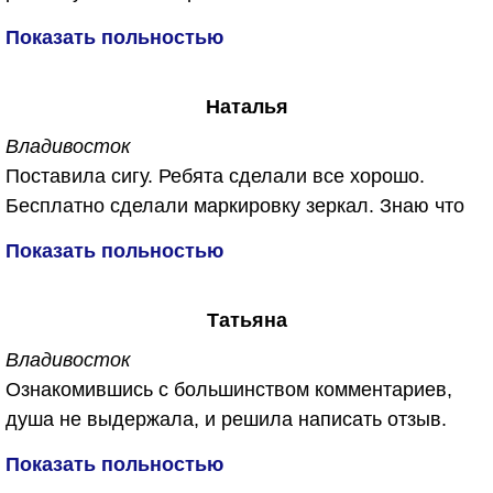
Спасибо им большое...
от запахов плесени, сырости и конечно же от
Показать польностью
микробов ))))
Сделали все бесплатно, не отдал ни копейки.
Наталья
Обещали, что в машине будет дышаться легко. Не
обманули. Спасибо огромное!
Владивосток
Поставила сигу. Ребята сделали все хорошо.
Бесплатно сделали маркировку зеркал. Знаю что
их часто воруют. Приятный бонус для меня был
Показать польностью
еще и обработали машину от запахов бесплатно.
Спасибо вам за работу!!!
Татьяна
Владивосток
Ознакомившись с большинством комментариев,
душа не выдержала, и решила написать отзыв.
Откуда беруться такие не удовлетворённые и злые
Показать польностью
люди. Первый раз обратилась в данную компанию