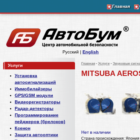
Главная
Русский |
English
Главная
-
Услуги
-
Звуковые сигн
Услуги
MITSUBA AEROS
Установка
автосигнализаций
Иммобилайзеры
GPS/GSM модули
Видеорегистраторы
Радар-детекторы
Программирование
пейджеров (брелоков)
Ксенон
Нет в наличии
Защита автооптики
Страна происхождения: Япония