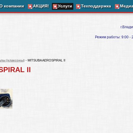
О компании
АКЦИЯ!
Услуги
Техподдержка
Меди
г.Влади
Режим работы: 9:00 - 20
алы (клаксоны)
- MITSUBA AEROSPIRAL II
PIRAL II