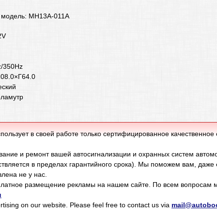
, модель: MH13A-011A
12V
2
z/350Hz
08.0×Г64.0
еский
рламутр
пользует в своей работе только сертифицированное качественное
ание и ремонт вашей автосигнализации и охранных систем автом
твляется в пределах гарантийного срока). Мы поможем вам, даже
лена не у нас.
латное размещение рекламы на нашем сайте. По всем вопросам м
u
tising on our website. Please feel free to contact us via
mail@autoboo