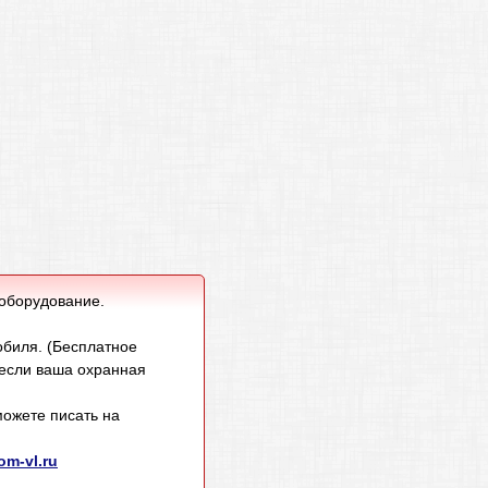
 оборудование.
обиля. (Бесплатное
 если ваша охранная
ожете писать на
m-vl.ru