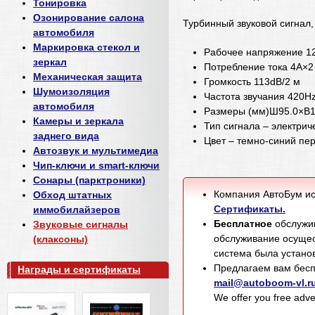
Тонировка
Озонирование салона
Турбинный звуковой сигнал
автомобиля
Маркировка стекол и
Рабочее напряжение 
зеркал
Потребление тока 4A×
Механическая защита
Громкость 113dB/2 м
Шумоизоляция
Частота звучания 420H
автомобиля
Размеры (мм)Ш95.0×В1
Камеры и зеркала
Тип сигнала – электрич
заднего вида
Цвет – темно-синий пе
Автозвук и мультимедиа
Чип-ключи и smart-ключи
Сонары (парктроники)
Компания АвтоБум ис
Обход штатных
Сертификаты.
иммобилайзеров
Бесплатное
обслужив
Звуковые сигналы
обслуживание осущес
(клаксоны)
система была установ
Предлагаем вам бесп
Награды и сертификаты
mail@autoboom-vl.r
We offer you free adver