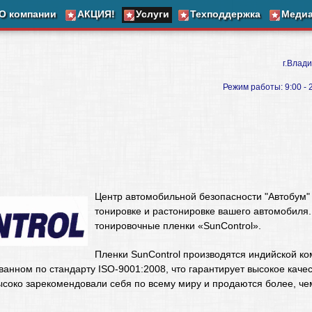
О компании
АКЦИЯ!
Услуги
Техподдержка
Меди
г.Влади
Режим работы: 9:00 - 20
Центр автомобильной безопасности "Автобум" 
тонировке и растонировке вашего автомобиля
тонировочные пленки «SunControl».
Пленки SunControl производятся индийской ко
ванном по стандарту ISO-9001:2008, что гарантирует высокое каче
ысоко зарекомендовали себя по всему миру и продаются более, чем