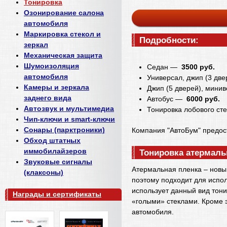
Тонировка
Озонирование салона
автомобиля
Маркировка стекол и
Подробности:
зеркал
Механическая защита
Шумоизоляция
Седан —
3500 руб.
автомобиля
Универсал, джип (3 дв
Камеры и зеркала
Джип (5 дверей), мин
заднего вида
Автобус —
6000 руб.
Автозвук и мультимедиа
Тонировка лобового с
Чип-ключи и smart-ключи
Сонары (парктроники)
Компания "АвтоБум" предост
Обход штатных
иммобилайзеров
Тонировка атермаль
Звуковые сигналы
Атермальная пленка – новый
(клаксоны)
поэтому подходит для испол
использует данный вид тони
Награды и сертификаты
«голыми» стеклами. Кроме 
автомобиля.