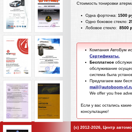
Стоимость тонировки атерм
Одна форточка:
1500 р
Одно боковое стекло:
2
Лобовое стекло:
8500 р
Компания АвтоБум ис
Сертификаты.
Бесплатное
обслужив
обслуживание осущес
система была установ
Предлагаем вам бесп
mail@autoboom-vl.r
We offer you free adver
Если у вас остались каки
консультацию!
(c) 2012-2026, Центр авто