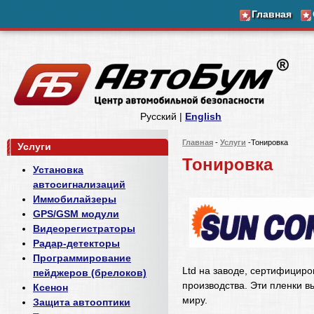
Главная
Русский |
English
Главная
-
Услуги
-Тонировка
Услуги
Тонировка
Установка
автосигнализаций
Иммобилайзеры
GPS/GSM модули
Видеорегистраторы
Радар-детекторы
Программирование
Ltd на заводе, сертифициро
пейджеров (брелоков)
производства. Эти пленки в
Ксенон
миру.
Защита автооптики