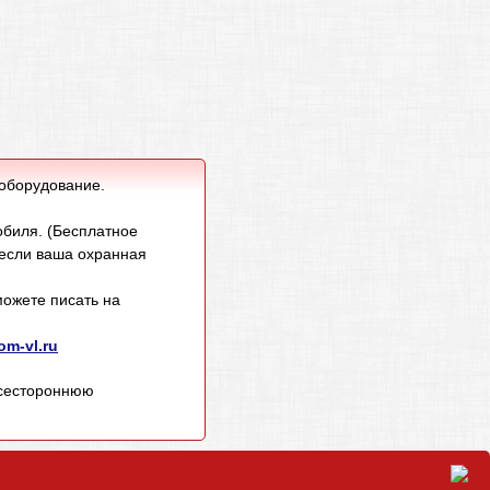
 оборудование.
обиля. (Бесплатное
 если ваша охранная
ожете писать на
m-vl.ru
всестороннюю