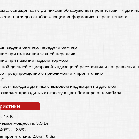
ема, оснащенная 6 датчиками обнаружения препятствий - 4 датчик
плеем, наглядно отображающем информацию о препятствиях.
ков: задний бампер, передний бампер
ние при включении задней передачи
ние при нажатии педали тормоза
тной дисплей с цифровой индикацией расстояния и направления 
ое предупреждение о приближении к препятствию
ы"
ности каждого датчика с выводом индикации на дисплей
озволяет проводить их окраску в цвет бампера автомобиля
еристики
- 15 В
емая мощность: 3,5 Вт
40ºС - +85ºС
 препятствий: 2,0м - 0,3м