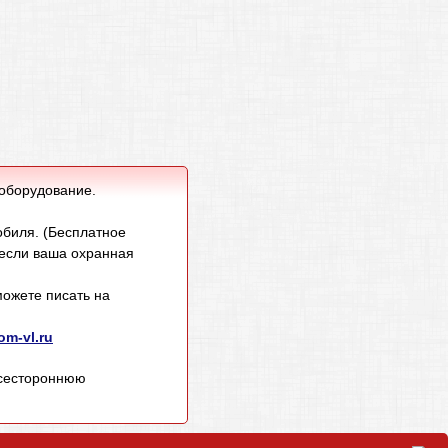
 оборудование.
обиля. (Бесплатное
 если ваша охранная
ожете писать на
m-vl.ru
всестороннюю