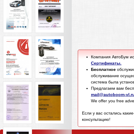
Компания АвтоБум ис
Сертификаты.
Бесплатное
обслужив
обслуживание осущес
система была установ
Предлагаем вам бесп
mail@autoboom-vl.r
We offer you free adver
Если у вас остались каки
консультацию!