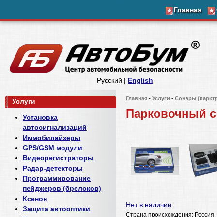
Главная
Русский |
English
Главная
-
Услуги
-
Сонары (паркт
Услуги
Парковочный с
Установка
автосигнализаций
Иммобилайзеры
GPS/GSM модули
Видеорегистраторы
Радар-детекторы
Программирование
пейджеров (брелоков)
Ксенон
Нет в наличии
Защита автооптики
Страна происхождения: Россия