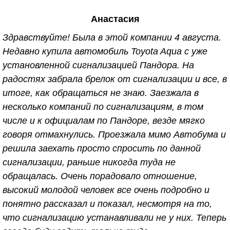
в 2010 г., по вопросу установки сигнализации.
Анастасия
Здесь много уточняют какая сигнализация, какая
машина, а потом начинают критиковать, мол к
Здравствуйте! Была в этой компании 4 августа.
клиентам на дорогих машинах отношение особое,
Недавно купила автомобиль Toyota Aqua с уже
так вот; исходя из этого умолчу о данных
установленной сигнализацией Пандора. На
характеристиках. Вернёмся к основной теме. На
радостях забрала брелок от сигнализации и все, в
первой машине сигнализацию установили 7 лет
итоге, как обращаться не знаю. Заезжала в
назад, за всё это время не разу не подводила.
несколько компаний по сигнализациям, в том
Иногда возникали некоторые вопросы,
числе и к официалам по Пандоре, везде мягко
исключительно из-за того что лень было заглянуть
говоря отмахнулись. Проезжала мимо Автобума и
в инструкцию, и чисто поэтому звонила
решила заехать просто спросить по данной
специалистам. И на любой, даже самый глупый
сигнализации, раньше никогда туда не
вопрос получала подробный инструктаж и
обращалась. Очень порадовало отношение,
консультацию. После 7ми лет эксплуатации,
высокий молодой человек все очень подробно и
машина была продана и приобретена новая
понятно рассказал и показал, несмотря на то,
"ласточка" . Вопрос о том куда обратиться за
что сигнализацию устанавливали не у них. Теперь
установкой сигнализации, даже не возникал. И вот