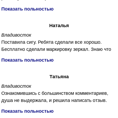
Спасибо им большое...
от запахов плесени, сырости и конечно же от
Показать польностью
микробов ))))
Сделали все бесплатно, не отдал ни копейки.
Наталья
Обещали, что в машине будет дышаться легко. Не
обманули. Спасибо огромное!
Владивосток
Поставила сигу. Ребята сделали все хорошо.
Бесплатно сделали маркировку зеркал. Знаю что
их часто воруют. Приятный бонус для меня был
Показать польностью
еще и обработали машину от запахов бесплатно.
Спасибо вам за работу!!!
Татьяна
Владивосток
Ознакомившись с большинством комментариев,
душа не выдержала, и решила написать отзыв.
Откуда беруться такие не удовлетворённые и злые
Показать польностью
люди. Первый раз обратилась в данную компанию