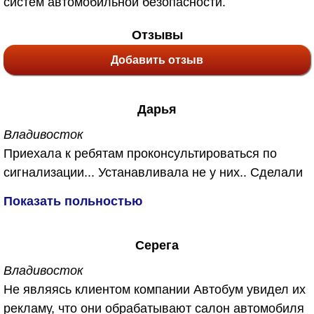
систем автомобильной безопасности.
Отзывы
Добавить отзыв
Дарья
Владивосток
Приехала к ребятам проконсультироваться по
сигнализации... Устанавливала не у них.. Сделали
мне бесплатно, также у них появилась новая
Показать польностью
услуга озонирование салона. Не знаю что это
такое, объяснили что убивает запахи. Так как
Серега
машина у меня после кузовного ремонта я
согласиась с удовольствием. Вы же знаете как
Владивосток
после кузовного ремонта пахнет ужасно в
Не являясь клиентом компании Автобум увидел их
машине... А сейчас пахнет чистым воздухм.
рекламу, что они обрабатывают салон автомобиля