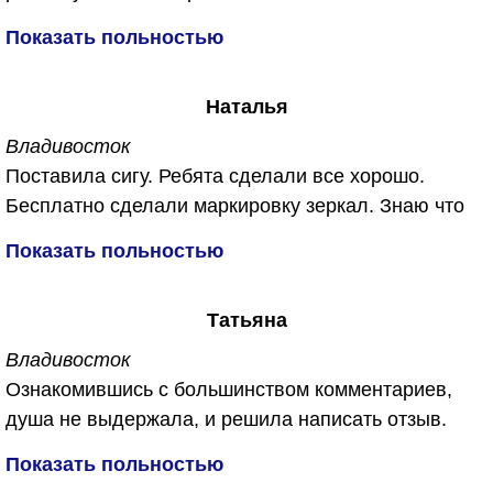
Спасибо им большое...
от запахов плесени, сырости и конечно же от
Показать польностью
микробов ))))
Сделали все бесплатно, не отдал ни копейки.
Наталья
Обещали, что в машине будет дышаться легко. Не
обманули. Спасибо огромное!
Владивосток
Поставила сигу. Ребята сделали все хорошо.
Бесплатно сделали маркировку зеркал. Знаю что
их часто воруют. Приятный бонус для меня был
Показать польностью
еще и обработали машину от запахов бесплатно.
Спасибо вам за работу!!!
Татьяна
Владивосток
Ознакомившись с большинством комментариев,
душа не выдержала, и решила написать отзыв.
Откуда беруться такие не удовлетворённые и злые
Показать польностью
люди. Первый раз обратилась в данную компанию