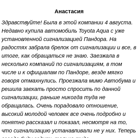
в 2010 г., по вопросу установки сигнализации.
Анастасия
Здесь много уточняют какая сигнализация, какая
машина, а потом начинают критиковать, мол к
Здравствуйте! Была в этой компании 4 августа.
клиентам на дорогих машинах отношение особое,
Недавно купила автомобиль Toyota Aqua с уже
так вот; исходя из этого умолчу о данных
установленной сигнализацией Пандора. На
характеристиках. Вернёмся к основной теме. На
радостях забрала брелок от сигнализации и все, в
первой машине сигнализацию установили 7 лет
итоге, как обращаться не знаю. Заезжала в
назад, за всё это время не разу не подводила.
несколько компаний по сигнализациям, в том
Иногда возникали некоторые вопросы,
числе и к официалам по Пандоре, везде мягко
исключительно из-за того что лень было заглянуть
говоря отмахнулись. Проезжала мимо Автобума и
в инструкцию, и чисто поэтому звонила
решила заехать просто спросить по данной
специалистам. И на любой, даже самый глупый
сигнализации, раньше никогда туда не
вопрос получала подробный инструктаж и
обращалась. Очень порадовало отношение,
консультацию. После 7ми лет эксплуатации,
высокий молодой человек все очень подробно и
машина была продана и приобретена новая
понятно рассказал и показал, несмотря на то,
"ласточка" . Вопрос о том куда обратиться за
что сигнализацию устанавливали не у них. Теперь
установкой сигнализации, даже не возникал. И вот