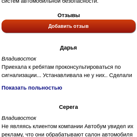
систем автомобильной безопасности.
Отзывы
Добавить отзыв
Дарья
Владивосток
Приехала к ребятам проконсультироваться по
сигнализации... Устанавливала не у них.. Сделали
мне бесплатно, также у них появилась новая
Показать польностью
услуга озонирование салона. Не знаю что это
такое, объяснили что убивает запахи. Так как
Серега
машина у меня после кузовного ремонта я
согласиась с удовольствием. Вы же знаете как
Владивосток
после кузовного ремонта пахнет ужасно в
Не являясь клиентом компании Автобум увидел их
машине... А сейчас пахнет чистым воздухм.
рекламу, что они обрабатывают салон автомобиля