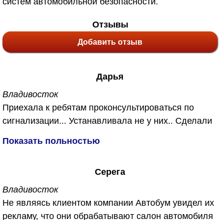
систем автомобильной безопасности.
Отзывы
Добавить отзыв
Дарья
Владивосток
Приехала к ребятам проконсультироваться по
сигнализации... Устанавливала не у них.. Сделали
мне бесплатно, также у них появилась новая
Показать польностью
услуга озонирование салона. Не знаю что это
такое, объяснили что убивает запахи. Так как
Серега
машина у меня после кузовного ремонта я
согласиась с удовольствием. Вы же знаете как
Владивосток
после кузовного ремонта пахнет ужасно в
Не являясь клиентом компании Автобум увидел их
машине... А сейчас пахнет чистым воздухм.
рекламу, что они обрабатывают салон автомобиля