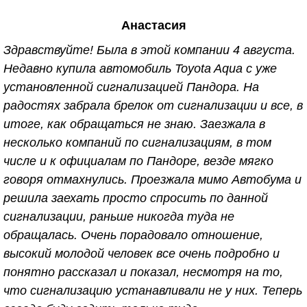
в 2010 г., по вопросу установки сигнализации.
Анастасия
Здесь много уточняют какая сигнализация, какая
машина, а потом начинают критиковать, мол к
Здравствуйте! Была в этой компании 4 августа.
клиентам на дорогих машинах отношение особое,
Недавно купила автомобиль Toyota Aqua с уже
так вот; исходя из этого умолчу о данных
установленной сигнализацией Пандора. На
характеристиках. Вернёмся к основной теме. На
радостях забрала брелок от сигнализации и все, в
первой машине сигнализацию установили 7 лет
итоге, как обращаться не знаю. Заезжала в
назад, за всё это время не разу не подводила.
несколько компаний по сигнализациям, в том
Иногда возникали некоторые вопросы,
числе и к официалам по Пандоре, везде мягко
исключительно из-за того что лень было заглянуть
говоря отмахнулись. Проезжала мимо Автобума и
в инструкцию, и чисто поэтому звонила
решила заехать просто спросить по данной
специалистам. И на любой, даже самый глупый
сигнализации, раньше никогда туда не
вопрос получала подробный инструктаж и
обращалась. Очень порадовало отношение,
консультацию. После 7ми лет эксплуатации,
высокий молодой человек все очень подробно и
машина была продана и приобретена новая
понятно рассказал и показал, несмотря на то,
"ласточка" . Вопрос о том куда обратиться за
что сигнализацию устанавливали не у них. Теперь
установкой сигнализации, даже не возникал. И вот