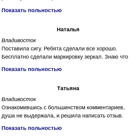
Спасибо им большое...
от запахов плесени, сырости и конечно же от
Показать польностью
микробов ))))
Сделали все бесплатно, не отдал ни копейки.
Наталья
Обещали, что в машине будет дышаться легко. Не
обманули. Спасибо огромное!
Владивосток
Поставила сигу. Ребята сделали все хорошо.
Бесплатно сделали маркировку зеркал. Знаю что
их часто воруют. Приятный бонус для меня был
Показать польностью
еще и обработали машину от запахов бесплатно.
Спасибо вам за работу!!!
Татьяна
Владивосток
Ознакомившись с большинством комментариев,
душа не выдержала, и решила написать отзыв.
Откуда беруться такие не удовлетворённые и злые
Показать польностью
люди. Первый раз обратилась в данную компанию