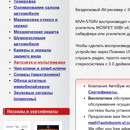
Тонировка
Озонирование салона
Бездисковый AV-ресивер с
автомобиля
Маркировка стекол и
MVH-570AV воспроизводит 
зеркал
усилитель MOSFET 50Вт х4,
Механическая защита
сабвуфера или усилителя д
Шумоизоляция
автомобиля
Чтобы сделать воспроизве
Камеры и зеркала
устройство через Помимо U
заднего вида
слушать радио, просто нас
Автозвук и мультимедиа
стереосистема с 3.0 дюймо
Чип-ключи и smart-ключи
Сонары (парктроники)
Обход штатных
Компания АвтоБум ис
иммобилайзеров
Сертификаты.
Звуковые сигналы
Бесплатное
обслужив
(клаксоны)
обслуживание осущес
система была установ
Награды и сертификаты
Предлагаем вам бесп
mail@autoboom-vl.r
We offer you free adver