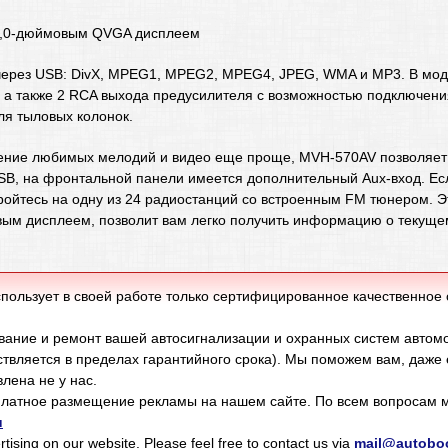
 3,0-дюймовым QVGA дисплеем
через USB: DivX, MPEG1, MPEG2, MPEG4, JPEG, WMA и MP3. В мо
 а также 2 RCA выхода предусилителя с возможностью подключен
ля тыловых колонок.
дение любимых мелодий и видео еще проще, MVH-570AV позволяет
SB, на фронтальной панели имеется дополнительный Aux-вход. Ес
тройтесь на одну из 24 радиостанций со встроенным FM тюнером. 
вым дисплеем, позволит вам легко получить информацию о текуще
пользует в своей работе только сертифицированное качественное
ание и ремонт вашей автосигнализации и охранных систем автом
твляется в пределах гарантийного срока). Мы поможем вам, даже
лена не у нас.
латное размещение рекламы на нашем сайте. По всем вопросам м
u
tising on our website. Please feel free to contact us via
mail@autoboo