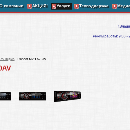
О компании
АКЦИЯ!
Услуги
Техподдержка
Меди
г.Влади
Режим работы: 9:00 - 20
льтимедиа
- Pioneer MVH-570AV
0AV