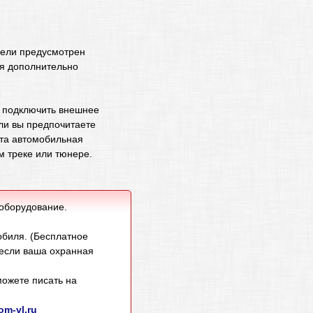
дели предусмотрен
ия дополнительно
 подключить внешнее
ли вы предпочитаете
Эта автомобильная
м треке или тюнере.
 оборудование.
обиля. (Бесплатное
 если ваша охранная
ожете писать на
m-vl.ru