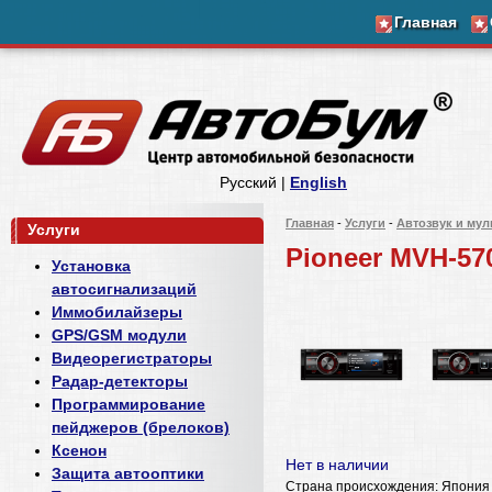
Главная
Русский |
English
Главная
-
Услуги
-
Автозвук и му
Услуги
Pioneer MVH-57
Установка
автосигнализаций
Иммобилайзеры
GPS/GSM модули
Видеорегистраторы
Радар-детекторы
Программирование
пейджеров (брелоков)
Ксенон
Нет в наличии
Защита автооптики
Страна происхождения: Япония