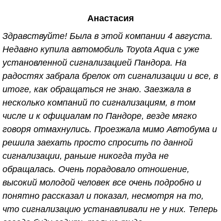
в 2010 г., по вопросу установки сигнализации.
Анастасия
Здесь много уточняют какая сигнализация, какая
машина, а потом начинают критиковать, мол к
Здравствуйте! Была в этой компании 4 августа.
клиентам на дорогих машинах отношение особое,
Недавно купила автомобиль Toyota Aqua с уже
так вот; исходя из этого умолчу о данных
установленной сигнализацией Пандора. На
характеристиках. Вернёмся к основной теме. На
радостях забрала брелок от сигнализации и все, в
первой машине сигнализацию установили 7 лет
итоге, как обращаться не знаю. Заезжала в
назад, за всё это время не разу не подводила.
несколько компаний по сигнализациям, в том
Иногда возникали некоторые вопросы,
числе и к официалам по Пандоре, везде мягко
исключительно из-за того что лень было заглянуть
говоря отмахнулись. Проезжала мимо Автобума и
в инструкцию, и чисто поэтому звонила
решила заехать просто спросить по данной
специалистам. И на любой, даже самый глупый
сигнализации, раньше никогда туда не
вопрос получала подробный инструктаж и
обращалась. Очень порадовало отношение,
консультацию. После 7ми лет эксплуатации,
высокий молодой человек все очень подробно и
машина была продана и приобретена новая
понятно рассказал и показал, несмотря на то,
"ласточка" . Вопрос о том куда обратиться за
что сигнализацию устанавливали не у них. Теперь
установкой сигнализации, даже не возникал. И вот