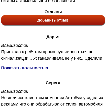
систем автомобильной безопасности.
Отзывы
Добавить отзыв
Дарья
Владивосток
Приехала к ребятам проконсультироваться по
сигнализации... Устанавливала не у них.. Сделали
мне бесплатно, также у них появилась новая
Показать польностью
услуга озонирование салона. Не знаю что это
такое, объяснили что убивает запахи. Так как
Серега
машина у меня после кузовного ремонта я
согласиась с удовольствием. Вы же знаете как
Владивосток
после кузовного ремонта пахнет ужасно в
Не являясь клиентом компании Автобум увидел их
машине... А сейчас пахнет чистым воздухм.
рекламу, что они обрабатывают салон автомобиля