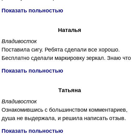
Спасибо им большое...
от запахов плесени, сырости и конечно же от
Показать польностью
микробов ))))
Сделали все бесплатно, не отдал ни копейки.
Наталья
Обещали, что в машине будет дышаться легко. Не
обманули. Спасибо огромное!
Владивосток
Поставила сигу. Ребята сделали все хорошо.
Бесплатно сделали маркировку зеркал. Знаю что
их часто воруют. Приятный бонус для меня был
Показать польностью
еще и обработали машину от запахов бесплатно.
Спасибо вам за работу!!!
Татьяна
Владивосток
Ознакомившись с большинством комментариев,
душа не выдержала, и решила написать отзыв.
Откуда беруться такие не удовлетворённые и злые
Показать польностью
люди. Первый раз обратилась в данную компанию