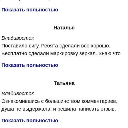
Спасибо им большое...
от запахов плесени, сырости и конечно же от
Показать польностью
микробов ))))
Сделали все бесплатно, не отдал ни копейки.
Наталья
Обещали, что в машине будет дышаться легко. Не
обманули. Спасибо огромное!
Владивосток
Поставила сигу. Ребята сделали все хорошо.
Бесплатно сделали маркировку зеркал. Знаю что
их часто воруют. Приятный бонус для меня был
Показать польностью
еще и обработали машину от запахов бесплатно.
Спасибо вам за работу!!!
Татьяна
Владивосток
Ознакомившись с большинством комментариев,
душа не выдержала, и решила написать отзыв.
Откуда беруться такие не удовлетворённые и злые
Показать польностью
люди. Первый раз обратилась в данную компанию