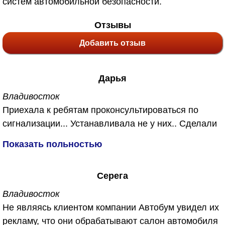
систем автомобильной безопасности.
Отзывы
Добавить отзыв
Дарья
Владивосток
Приехала к ребятам проконсультироваться по
сигнализации... Устанавливала не у них.. Сделали
мне бесплатно, также у них появилась новая
Показать польностью
услуга озонирование салона. Не знаю что это
такое, объяснили что убивает запахи. Так как
Серега
машина у меня после кузовного ремонта я
согласиась с удовольствием. Вы же знаете как
Владивосток
после кузовного ремонта пахнет ужасно в
Не являясь клиентом компании Автобум увидел их
машине... А сейчас пахнет чистым воздухм.
рекламу, что они обрабатывают салон автомобиля