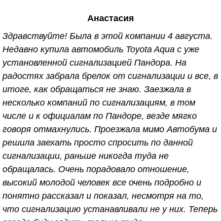
в 2010 г., по вопросу установки сигнализации.
Анастасия
Здесь много уточняют какая сигнализация, какая
машина, а потом начинают критиковать, мол к
Здравствуйте! Была в этой компании 4 августа.
клиентам на дорогих машинах отношение особое,
Недавно купила автомобиль Toyota Aqua с уже
так вот; исходя из этого умолчу о данных
установленной сигнализацией Пандора. На
характеристиках. Вернёмся к основной теме. На
радостях забрала брелок от сигнализации и все, в
первой машине сигнализацию установили 7 лет
итоге, как обращаться не знаю. Заезжала в
назад, за всё это время не разу не подводила.
несколько компаний по сигнализациям, в том
Иногда возникали некоторые вопросы,
числе и к официалам по Пандоре, везде мягко
исключительно из-за того что лень было заглянуть
говоря отмахнулись. Проезжала мимо Автобума и
в инструкцию, и чисто поэтому звонила
решила заехать просто спросить по данной
специалистам. И на любой, даже самый глупый
сигнализации, раньше никогда туда не
вопрос получала подробный инструктаж и
обращалась. Очень порадовало отношение,
консультацию. После 7ми лет эксплуатации,
высокий молодой человек все очень подробно и
машина была продана и приобретена новая
понятно рассказал и показал, несмотря на то,
"ласточка" . Вопрос о том куда обратиться за
что сигнализацию устанавливали не у них. Теперь
установкой сигнализации, даже не возникал. И вот